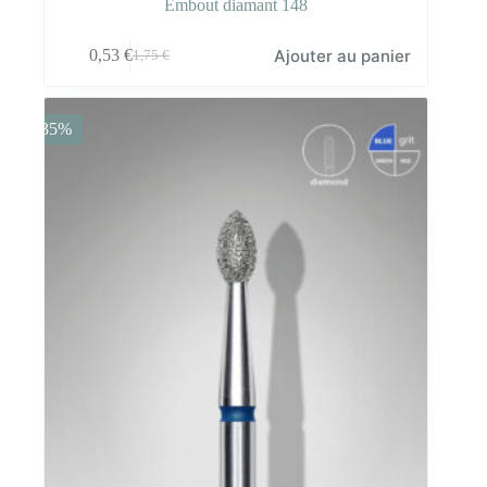
Embout diamant 148
Ajouter au panier
0,53
€
1,75
€
Le
Le
prix
prix
initial
actuel
était :
est :
-35%
1,75 €.
0,53 €.