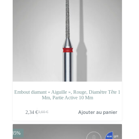
Embout diamant « Aiguille », Rouge, Diamètre Tête 1
Mm, Partie Active 10 Mm
Ajouter au panier
2,34
€
3,60
€
Le
Le
prix
prix
initial
actuel
était :
est :
-35%
3,60 €.
2,34 €.