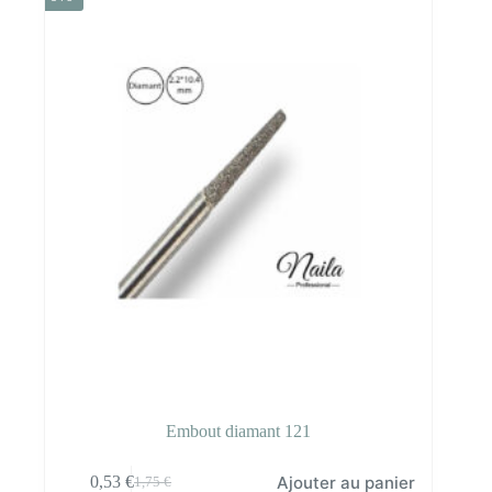
3,60 €.
2,34 €.
Embout diamant 121
Ajouter au panier
0,53
€
1,75
€
Le
Le