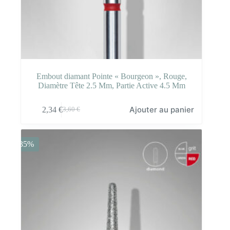
Embout diamant Pointe « Bourgeon », Rouge,
Diamètre Tête 2.5 Mm, Partie Active 4.5 Mm
Ajouter au panier
2,34
€
3,60
€
Le
Le
prix
prix
initial
actuel
était :
est :
-35%
3,60 €.
2,34 €.