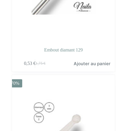
Embout diamant 129
Ajouter au panier
0,53
€
1,75
€
Le
Le
prix
prix
initial
actuel
était :
est :
-70%
1,75 €.
0,53 €.