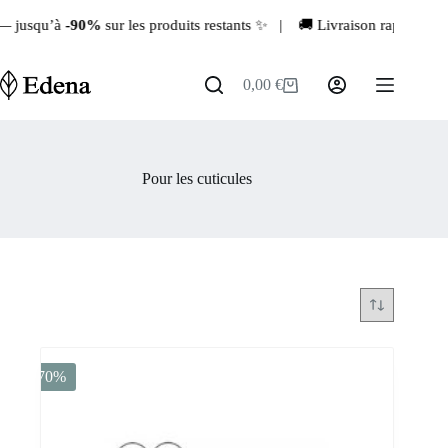
Passer
%
sur les produits restants ✨ | 🚚 Livraison rapide depuis la France 
au
contenu
0,00
€
Panier
d’achat
Pour les cuticules
-70%