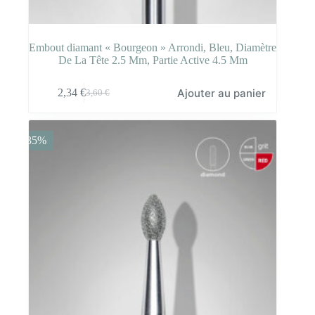
Embout diamant « Bourgeon » Arrondi, Bleu, Diamètre
De La Tête 2.5 Mm, Partie Active 4.5 Mm
Ajouter au panier
2,34
€
3,60
€
Le
Le
prix
prix
initial
actuel
était :
est :
-35%
3,60 €.
2,34 €.