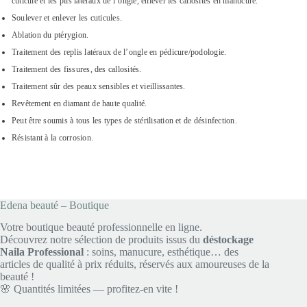
cuticule et les plis latéraux de l’ongle, enlever les callosités en manucure.
Soulever et enlever les cuticules.
Ablation du ptérygion.
Traitement des replis latéraux de l’ongle en pédicure/podologie.
Traitement des fissures, des callosités.
Traitement sûr des peaux sensibles et vieillissantes.
Revêtement en diamant de haute qualité.
Peut être soumis à tous les types de stérilisation et de désinfection.
Résistant à la corrosion.
Edena beauté – Boutique
Votre boutique beauté professionnelle en ligne.
Découvrez notre sélection de produits issus du
déstockage
Naila Professional
: soins, manucure, esthétique… des
articles de qualité à prix réduits, réservés aux amoureuses de la
beauté !
🌸 Quantités limitées — profitez-en vite !