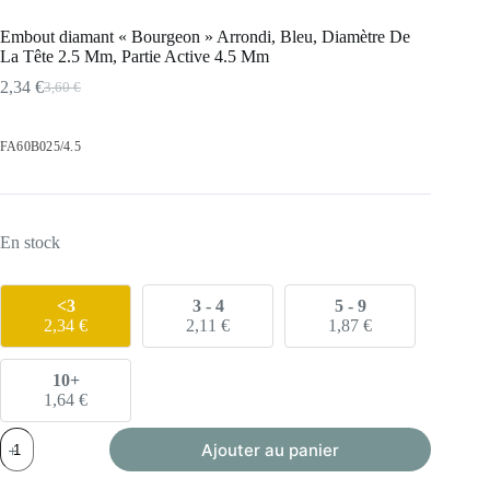
Embout diamant « Bourgeon » Arrondi, Bleu, Diamètre De
La Tête 2.5 Mm, Partie Active 4.5 Mm
2,34
€
3,60
€
Le
Le
prix
prix
initial
actuel
FA60B025/4.5
était :
est :
3,60 €.
2,34 €.
En stock
<3
3 - 4
5 - 9
2,34
€
2,11
€
1,87
€
10+
1,64
€
quantité
Ajouter au panier
de
Embout