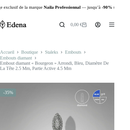
Passer
 la marque
Naila Professionnal
— jusqu’à
-90%
sur les produits resta
au
contenu
0,00
€
Panier
d’achat
Accueil
Boutique
Staleks
Embouts
Embouts diamant
Embout diamant « Bourgeon » Arrondi, Bleu, Diamètre De
La Tête 2.5 Mm, Partie Active 4.5 Mm
-35%