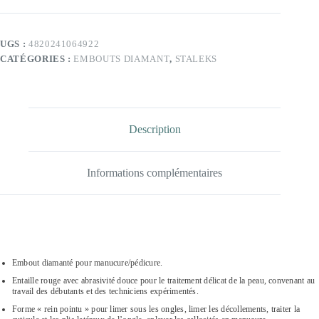
diamant
«
Bourgeon
»
UGS :
4820241064922
Arrondi,
CATÉGORIES :
EMBOUTS DIAMANT
,
STALEKS
Bleu,
Diamètre
De
La
Tête
2.5
Description
Mm,
Partie
Active
4.5
Informations complémentaires
Mm
Embout diamanté pour manucure/pédicure.
Entaille rouge avec abrasivité douce pour le traitement délicat de la peau, convenant au
travail des débutants et des techniciens expérimentés.
Forme « rein pointu » pour limer sous les ongles, limer les décollements, traiter la