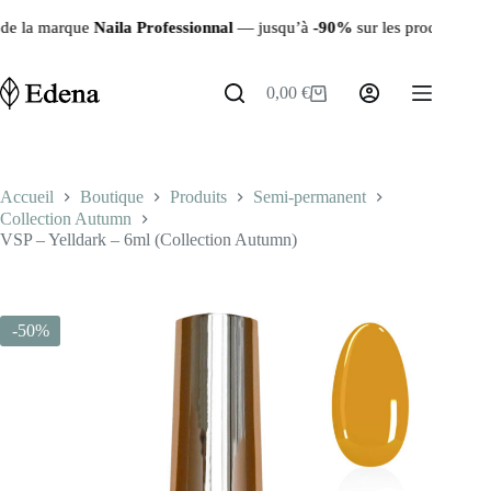
Passer
rofessionnal
— jusqu’à
-90%
sur les produits restants ✨ | 🚚 Livrais
au
contenu
0,00
€
Panier
d’achat
Accueil
Boutique
Produits
Semi-permanent
Collection Autumn
VSP – Yelldark – 6ml (Collection Autumn)
-50%