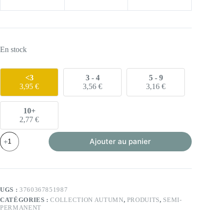
En stock
<3
3 - 4
5 - 9
3,95
€
3,56
€
3,16
€
10+
2,77
€
quantité
Ajouter au panier
de
VSP
-
Yelldark
-
6ml
UGS :
3760367851987
(Collection
CATÉGORIES :
COLLECTION AUTUMN
,
PRODUITS
,
SEMI-
Autumn)
PERMANENT