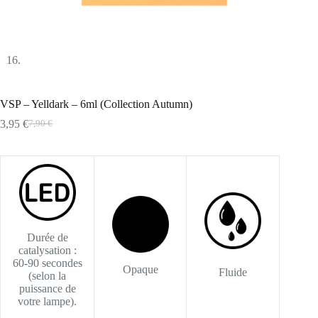
VSP – Yelldark – 6ml (Collection Autumn)
3,95
€
7,90
€
Le
Le
prix
prix
initial
actuel
était :
est :
7,90 €.
3,95 €.
Durée de
catalysation :
60-90 secondes
Opaque
Fluide
(selon la
puissance de
votre lampe).