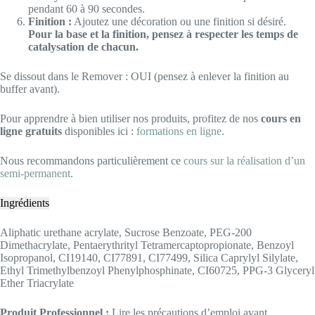
pendant 60 à 90 secondes.
Finition :
Ajoutez une décoration ou une finition si désiré.
Pour la base et la finition, pensez à respecter les temps de
catalysation de chacun.
Se dissout dans le Remover : OUI (pensez à enlever la finition au
buffer avant).
Pour apprendre à bien utiliser nos produits, profitez de nos
cours en
ligne gratuits
disponibles ici :
formations en ligne
.
Nous recommandons particulièrement ce
cours sur la réalisation d’un
semi-permanent
.
Ingrédients
Aliphatic urethane acrylate, Sucrose Benzoate, PEG-200
Dimethacrylate, Pentaerythrityl Tetramercaptopropionate, Benzoyl
Isopropanol, CI19140, CI77891, CI77499, Silica Caprylyl Silylate,
Ethyl Trimethylbenzoyl Phenylphosphinate, CI60725, PPG-3 Glyceryl
Ether Triacrylate
Produit Professionnel :
Lire les précautions d’emploi avant