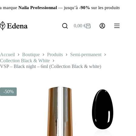
Passer
ssionnal
— jusqu’à
-90%
sur les produits restants ✨ | 🚚 Livraison r
au
contenu
0,00
€
Panier
d’achat
Accueil
Boutique
Produits
Semi-permanent
Collection Black & White
VSP – Black night – 6ml (Collection Black & white)
-50%