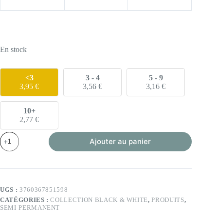
En stock
<3
3 - 4
5 - 9
3,95
€
3,56
€
3,16
€
10+
2,77
€
quantité
Ajouter au panier
de
VSP
-
Black
night
-
UGS :
3760367851598
6ml
CATÉGORIES :
COLLECTION BLACK & WHITE
,
PRODUITS
,
(Collection
SEMI-PERMANENT
Black
&