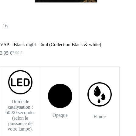
VSP – Black night – 6ml (Collection Black & white)
3,95
€
7,90
€
Le
Le
prix
prix
initial
actuel
était :
est :
7,90 €.
3,95 €.
Durée de
catalysation :
60-90 secondes
Opaque
Fluide
(selon la
puissance de
votre lampe).