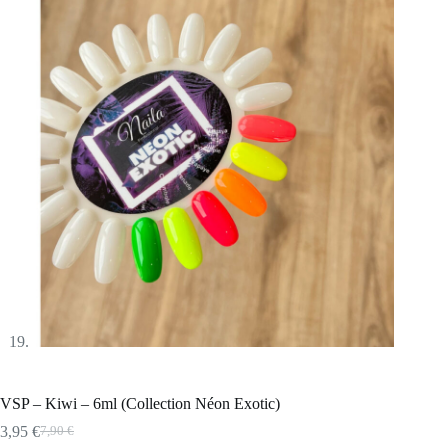
VSP – Kiwi – 6ml (Collection Néon Exotic)
3,95
€
7,90
€
Le
Le