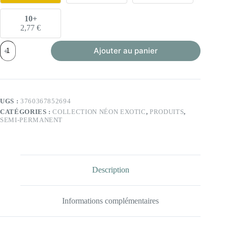
10+
2,77
€
quantité
Ajouter au panier
de
VSP
-
Kiwi
-
6ml
UGS :
3760367852694
(Collection
CATÉGORIES :
COLLECTION NÉON EXOTIC
,
PRODUITS
,
Néon
SEMI-PERMANENT
Exotic)
Description
Informations complémentaires