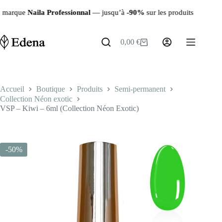
Passer
usqu’à
-90%
sur les produits restants ✨ | 🚚 Livraison rapide depuis
au
contenu
0,00
€
Panier
d’achat
Accueil
Boutique
Produits
Semi-permanent
Collection Néon exotic
VSP – Kiwi – 6ml (Collection Néon Exotic)
-50%