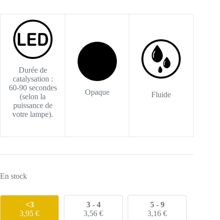
prix
prix
initial
actuel
était :
est :
7,90 €.
3,95 €.
Durée de
catalysation :
60-90 secondes
Opaque
Fluide
(selon la
puissance de
votre lampe).
En stock
<3
3 - 4
5 - 9
3,95
€
3,56
€
3,16
€