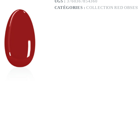
UGS :
3760367854360
Red
CATÉGORIES :
COLLECTION RED OBSES
Obsession)