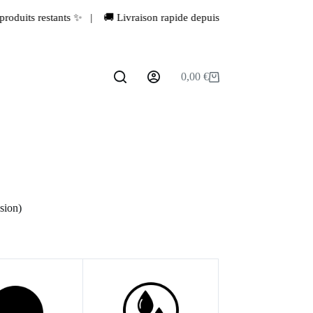
 | 🚚 Livraison rapide depuis la France 🇫🇷 | 💖 Dernière chance avan
0,00
€
Panier
d’achat
sion)