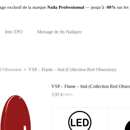
arque
Naila Professionnal
— jusqu’à
-90%
sur les produits restants ✨
Info TPO
Message de fin Nailapro
d Obsession
VSP – Flame – 6ml (Collection Red Obsession)
VSP – Flame – 6ml (Collection Red Obses
3,95
€
7,90
€
Le
Le
prix
prix
initial
actuel
était :
est :
7,90 €.
3,95 €.