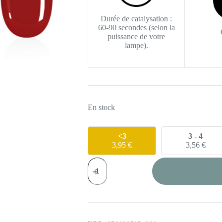
Durée de catalysation :
60-90 secondes (selon la
puissance de votre
lampe).
En stock
<3
3 - 4
3,95
€
3,56
€
quantité
de
VSP
-
Flame
-
6ml
(Collection