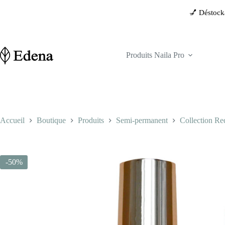
Passer
💅 Déstockage exclusif de la m
au
contenu
Produits Naila Pro
Accueil
Boutique
Produits
Semi-permanent
Collection Re
-50%