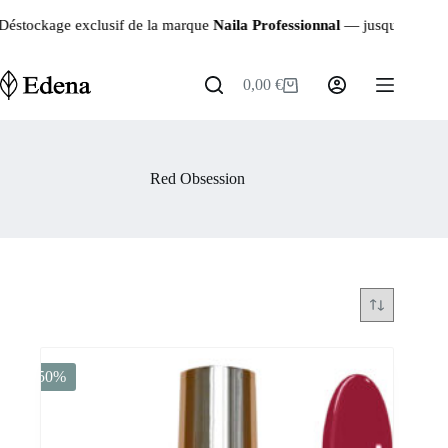
Passer
ge exclusif de la marque
Naila Professionnal
— jusqu’à
-90%
sur les 
au
contenu
0,00
€
Panier
d’achat
Red Obsession
-50%