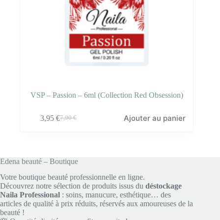
VSP – Passion – 6ml (Collection Red Obsession)
Ajouter au panier
3,95
€
7,90
€
Le
Le
prix
prix
initial
actuel
était :
est :
7,90 €.
3,95 €.
Edena beauté – Boutique
Votre boutique beauté professionnelle en ligne.
Découvrez notre sélection de produits issus du
déstockage
Naila Professional
: soins, manucure, esthétique… des
articles de qualité à prix réduits, réservés aux amoureuses de la
beauté !