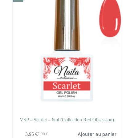
7,90 €.
3,95 €.
VSP – Scarlet – 6ml (Collection Red Obsession)
Ajouter au panier
3,95
€
7,90
€
Le
Le