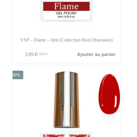
VSP – Flame – 6ml (Collection Red Obsession)
Ajouter au panier
3,95
€
7,90
€
Le
Le
prix
prix
initial
actuel
était :
est :
-50%
7,90 €.
3,95 €.