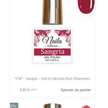
VSP – Sangria – 6ml (Collection Red Obsession)
Ajouter au panier
3,95
€
7,90
€
Le
Le
prix
prix
initial
actuel
était :
est :
-50%