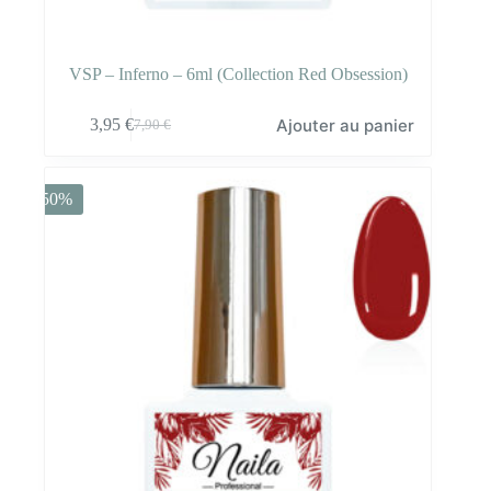
VSP – Inferno – 6ml (Collection Red Obsession)
Ajouter au panier
3,95
€
7,90
€
Le
Le
prix
prix
initial
actuel
était :
est :
-50%
7,90 €.
3,95 €.