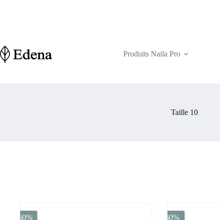
Passer
💅 
au
contenu
Produits Naila Pro
Taille 10
-60%
-60%