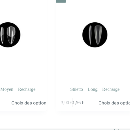
 Moyen – Recharge
Stiletto – Long – Recharge
Ce
Choix des options
Choix des opti
3,90
€
1,56
€
produit
a
plusieurs
variations.
Les
options