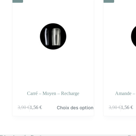
Carré – Moyen – Recharge
Amande –
Ce
Ce
Choix des options
3,90
€
1,56
€
3,90
€
1,56
€
produit
produit
a
a
plusieurs
plusieurs
variations.
variations.
Les
Les
options
options