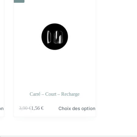
Carré – Court – Recharge
Ce
ons
Choix des options
3,90
€
1,56
€
produit
a
plusieurs
variations.
Les
options