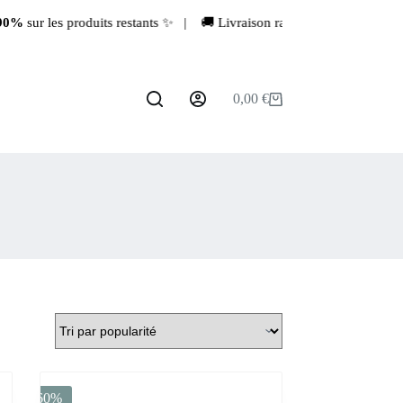
sur les produits restants ✨ | 🚚 Livraison rapide depuis la France 🇫
0,00
€
Panier
d’achat
-60%