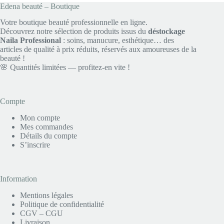
Edena beauté – Boutique
options
peuvent
Votre boutique beauté professionnelle en ligne.
être
Découvrez notre sélection de produits issus du
déstockage
choisies
Naila Professional
: soins, manucure, esthétique… des
sur
articles de qualité à prix réduits, réservés aux amoureuses de la
la
beauté !
page
🌸 Quantités limitées — profitez-en vite !
du
produit
Compte
Mon compte
Mes commandes
Détails du compte
S’inscrire
Information
Mentions légales
Politique de confidentialité
CGV – CGU
Livraison