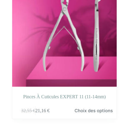
Pinces À Cuticules EXPERT 11 (11-14mm)
Ce
Choix des options
32,55
€
21,16
€
produit
a
plusieurs
variations.
Les