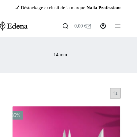
Passer
💅 Déstockage exclusif de la marque
Naila Professionnal
— jusqu
au
contenu
0,00
€
Panier
d’achat
14 mm
-35%