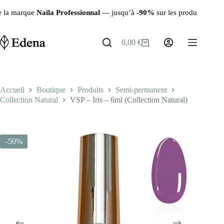
Passer
rofessionnal
— jusqu’à
-90%
sur les produits restants ✨ | 🚚 Livrais
au
contenu
0,00
€
Panier
d’achat
Accueil
Boutique
Produits
Semi-permanent
Collection Natural
VSP – Iris – 6ml (Collection Natural)
-50%