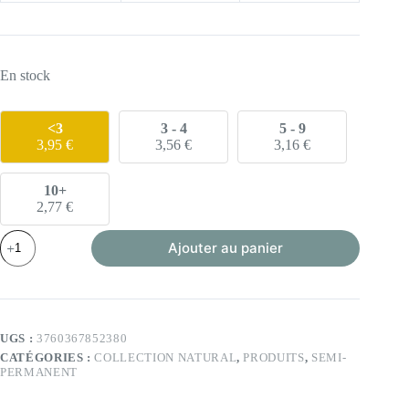
En stock
<3
3 - 4
5 - 9
3,95
€
3,56
€
3,16
€
10+
2,77
€
quantité
Ajouter au panier
de
VSP
-
Iris
-
6ml
UGS :
3760367852380
(Collection
CATÉGORIES :
COLLECTION NATURAL
,
PRODUITS
,
SEMI-
Natural)
PERMANENT