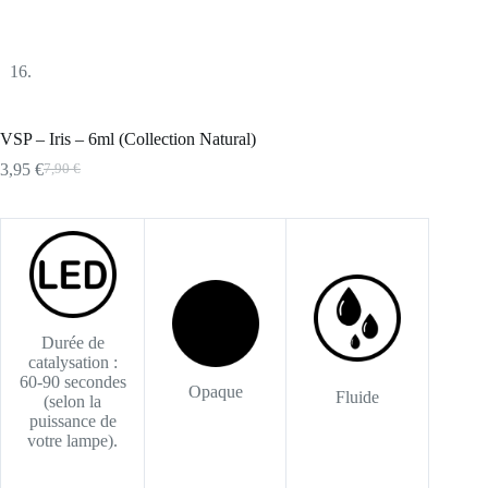
VSP – Iris – 6ml (Collection Natural)
3,95
€
7,90
€
Le
Le
prix
prix
initial
actuel
était :
est :
7,90 €.
3,95 €.
Durée de
catalysation :
60-90 secondes
Opaque
Fluide
(selon la
puissance de
votre lampe).