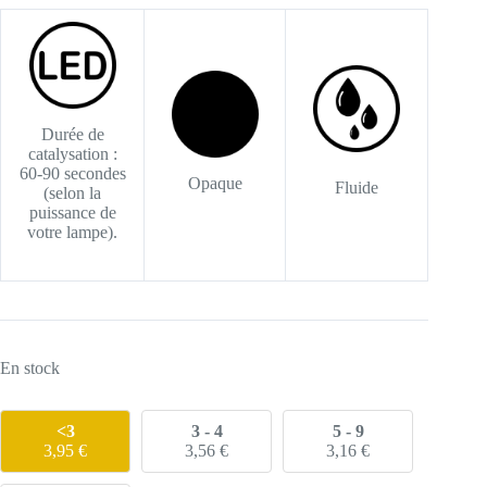
initial
actuel
était :
est :
7,90 €.
3,95 €.
Durée de
catalysation :
60-90 secondes
Opaque
Fluide
(selon la
puissance de
votre lampe).
En stock
<3
3 - 4
5 - 9
3,95
€
3,56
€
3,16
€