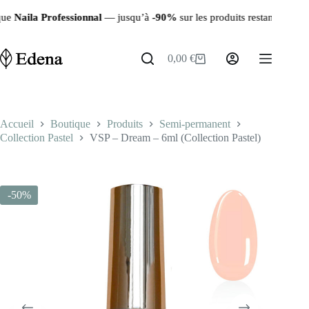
Passer
l
— jusqu’à
-90%
sur les produits restants ✨ | 🚚 Livraison rapide d
au
contenu
0,00
€
Panier
d’achat
Accueil
Boutique
Produits
Semi-permanent
Collection Pastel
VSP – Dream – 6ml (Collection Pastel)
-50%