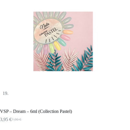
VSP – Dream – 6ml (Collection Pastel)
3,95
€
7,90
€
Le
Le
prix
prix