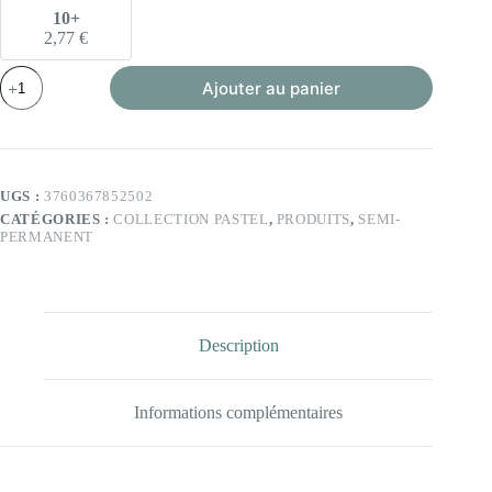
10+
2,77
€
quantité
Ajouter au panier
de
VSP
-
Dream
-
6ml
UGS :
3760367852502
(Collection
CATÉGORIES :
COLLECTION PASTEL
,
PRODUITS
,
SEMI-
Pastel)
PERMANENT
Description
Informations complémentaires