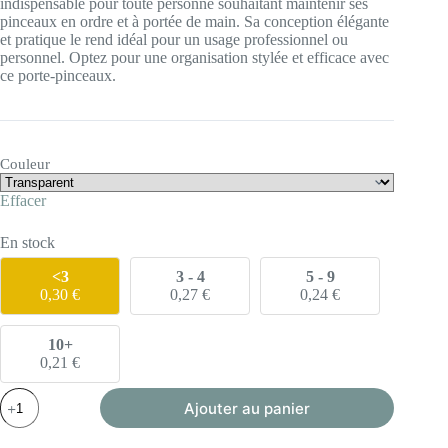
indispensable pour toute personne souhaitant maintenir ses
pinceaux en ordre et à portée de main. Sa conception élégante
et pratique le rend idéal pour un usage professionnel ou
personnel. Optez pour une organisation stylée et efficace avec
ce porte-pinceaux.
Couleur
Effacer
En stock
<3
3 - 4
5 - 9
0,30
€
0,27
€
0,24
€
10+
0,21
€
quantité
Ajouter au panier
de
Support
pinceaux