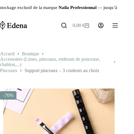
Passer
xclusif de la marque
Naila Professionnal
— jusqu’à
-90%
sur les prod
au
contenu
0,00
€
Panier
d’achat
Accueil
Boutique
Accessoires (Limes, pinceaux, embouts de ponceuse,
chablon,...)
Pinceaux
Support pinceaux – 3 couleurs au choix
-70%