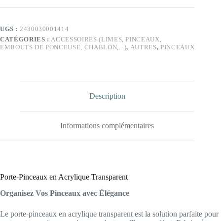
-
3
couleurs
UGS :
2430030001414
au
CATÉGORIES :
ACCESSOIRES (LIMES, PINCEAUX,
choix
EMBOUTS DE PONCEUSE, CHABLON,...)
,
AUTRES
,
PINCEAUX
Description
Informations complémentaires
Porte-Pinceaux en Acrylique Transparent
Organisez Vos Pinceaux avec Élégance
Le porte-pinceaux en acrylique transparent est la solution parfaite pour