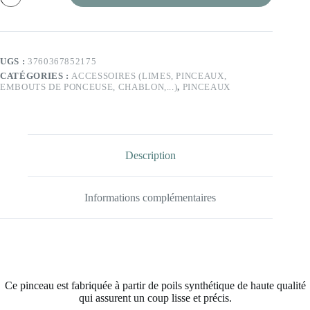
Pinceau
gel
brush
1/2
UGS :
3760367852175
CATÉGORIES :
ACCESSOIRES (LIMES, PINCEAUX,
EMBOUTS DE PONCEUSE, CHABLON,...)
,
PINCEAUX
Description
Informations complémentaires
Ce pinceau est fabriquée à partir de poils synthétique de haute qualité
qui assurent un coup lisse et précis.