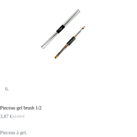
Pinceau gel brush 1/2
3,87
€
12,90
€
Le
Le
prix
prix
initial
actuel
Pinceau à gel.
était :
est :