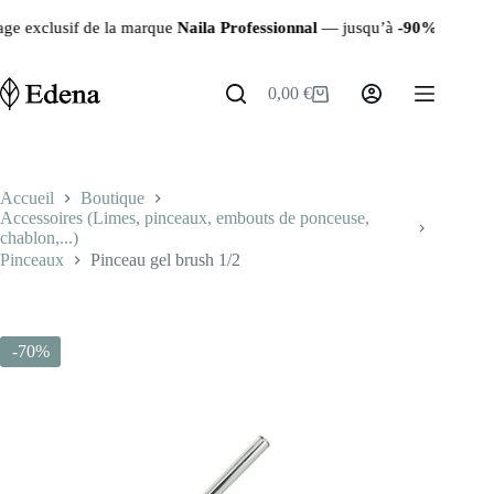
Passer
lusif de la marque
Naila Professionnal
— jusqu’à
-90%
sur les produi
au
contenu
0,00
€
Panier
d’achat
Accueil
Boutique
Accessoires (Limes, pinceaux, embouts de ponceuse,
chablon,...)
Pinceaux
Pinceau gel brush 1/2
-70%