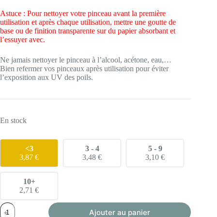
12,90 €.
3,87 €.
Astuce : Pour nettoyer votre pinceau avant la première
utilisation et après chaque utilisation, mettre une goutte de
base ou de finition transparente sur du papier absorbant et
l’essuyer avec.
Ne jamais nettoyer le pinceau à l’alcool, acétone, eau,…
Bien refermer vos pinceaux après utilisation pour éviter
l’exposition aux UV des poils.
En stock
<3
3 - 4
5 - 9
3,87
€
3,48
€
3,10
€
10+
2,71
€
quantité
Ajouter au panier
de