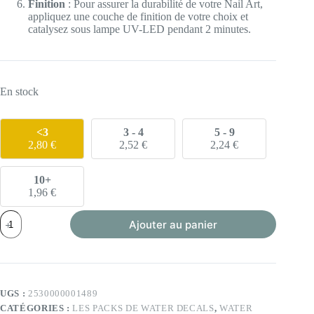
Finition
: Pour assurer la durabilité de votre Nail Art,
appliquez une couche de finition de votre choix et
catalysez sous lampe UV-LED pendant 2 minutes.
En stock
<3
3 - 4
5 - 9
2,80
€
2,52
€
2,24
€
10+
1,96
€
quantité
Ajouter au panier
de
Pack
de
60
water
decals
UGS :
2530000001489
(A721
CATÉGORIES :
LES PACKS DE WATER DECALS
,
WATER
à