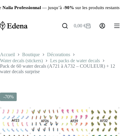
Passer
 Professionnal
— jusqu’à
-90%
sur les produits restants ✨ | 🚚 Livra
au
contenu
0,00
€
Panier
d’achat
Accueil
Boutique
Décorations
Water decals (stickers)
Les packs de water decals
Pack de 60 water decals (A721 à A732 – COULEUR) + 12
water decals surprise
-70%