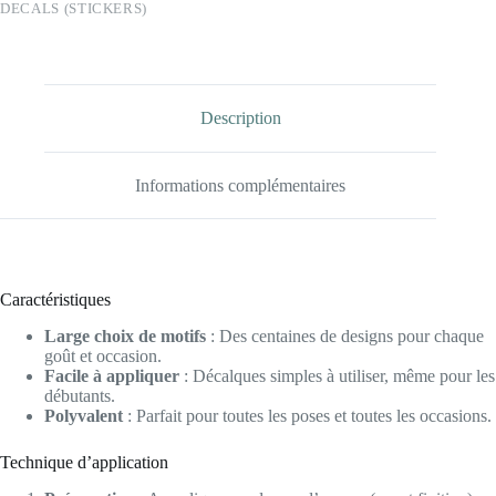
DECALS (STICKERS)
A732
-
COULEUR)
+
12
water
Description
decals
surprise
Informations complémentaires
Caractéristiques
Large choix de motifs
: Des centaines de designs pour chaque
goût et occasion.
Facile à appliquer
: Décalques simples à utiliser, même pour les
débutants.
Polyvalent
: Parfait pour toutes les poses et toutes les occasions.
Technique d’application