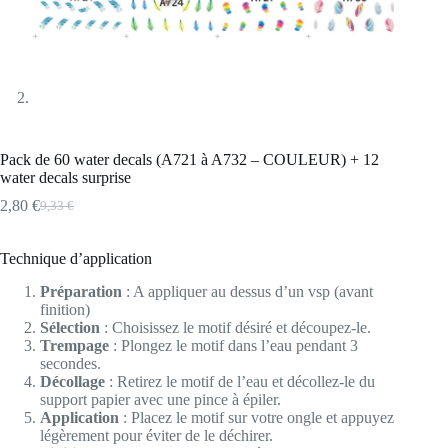
Pack de 60 water decals (A721 à A732 – COULEUR) + 12
water decals surprise
2,80
€
9,33
€
Le
Le
prix
prix
initial
actuel
Technique d’application
était :
est :
9,33 €.
2,80 €.
Préparation
: A appliquer au dessus d’un vsp (avant
finition)
Sélection
: Choisissez le motif désiré et découpez-le.
Trempage
: Plongez le motif dans l’eau pendant 3
secondes.
Décollage
: Retirez le motif de l’eau et décollez-le du
support papier avec une pince à épiler.
Application
: Placez le motif sur votre ongle et appuyez
légèrement pour éviter de le déchirer.