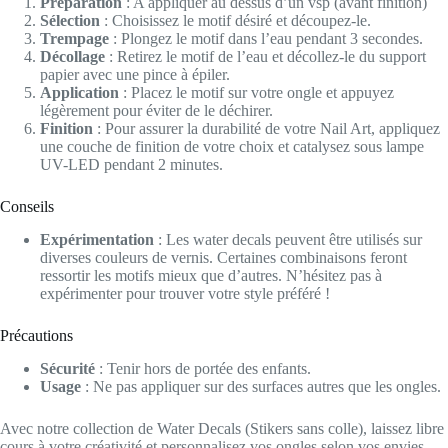
Préparation
: A appliquer au dessus d’un vsp (avant finition)
Sélection
: Choisissez le motif désiré et découpez-le.
Trempage
: Plongez le motif dans l’eau pendant 3 secondes.
Décollage
: Retirez le motif de l’eau et décollez-le du support
papier avec une pince à épiler.
Application
: Placez le motif sur votre ongle et appuyez
légèrement pour éviter de le déchirer.
Finition
: Pour assurer la durabilité de votre Nail Art, appliquez
une couche de finition de votre choix et catalysez sous lampe
UV-LED pendant 2 minutes.
Conseils
Expérimentation
: Les water decals peuvent être utilisés sur
diverses couleurs de vernis. Certaines combinaisons feront
ressortir les motifs mieux que d’autres. N’hésitez pas à
expérimenter pour trouver votre style préféré !
Précautions
Sécurité
: Tenir hors de portée des enfants.
Usage
: Ne pas appliquer sur des surfaces autres que les ongles.
Avec notre collection de Water Decals (Stikers sans colle), laissez libre
cours à votre créativité et personnalisez vos ongles selon vos envies.