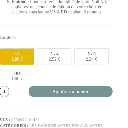
Finition
: Pour assurer la durabilité de votre Nail Art,
appliquez une couche de finition de votre choix et
catalysez sous lampe UV-LED pendant 2 minutes.
En stock
<3
3 - 4
5 - 9
2,80
€
2,52
€
2,24
€
10+
1,96
€
quantité
Ajouter au panier
de
Pack
de
60
water
decals
UGS :
2530000001472
(A1549
CATÉGORIES :
LES PACKS DE WATER DECALS
,
WATER
à