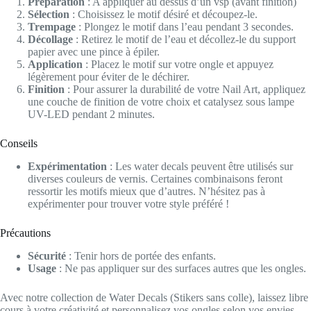
Préparation
: A appliquer au dessus d’un vsp (avant finition)
Sélection
: Choisissez le motif désiré et découpez-le.
Trempage
: Plongez le motif dans l’eau pendant 3 secondes.
Décollage
: Retirez le motif de l’eau et décollez-le du support
papier avec une pince à épiler.
Application
: Placez le motif sur votre ongle et appuyez
légèrement pour éviter de le déchirer.
Finition
: Pour assurer la durabilité de votre Nail Art, appliquez
une couche de finition de votre choix et catalysez sous lampe
UV-LED pendant 2 minutes.
Conseils
Expérimentation
: Les water decals peuvent être utilisés sur
diverses couleurs de vernis. Certaines combinaisons feront
ressortir les motifs mieux que d’autres. N’hésitez pas à
expérimenter pour trouver votre style préféré !
Précautions
Sécurité
: Tenir hors de portée des enfants.
Usage
: Ne pas appliquer sur des surfaces autres que les ongles.
Avec notre collection de Water Decals (Stikers sans colle), laissez libre
cours à votre créativité et personnalisez vos ongles selon vos envies.