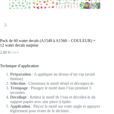
Pack de 60 water decals (A1549 à A1560 – COULEUR) +
12 water decals surprise
2,80
€
9,33
€
Le
Le
prix
prix
initial
actuel
Technique d’application
était :
est :
9,33 €.
2,80 €.
Préparation
: A appliquer au dessus d’un vsp (avant
finition)
Sélection
: Choisissez le motif désiré et découpez-le.
Trempage
: Plongez le motif dans l’eau pendant 3
secondes.
Décollage
: Retirez le motif de l’eau et décollez-le du
support papier avec une pince à épiler.
Application
: Placez le motif sur votre ongle et appuyez
légèrement pour éviter de le déchirer.