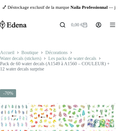
Passer
ockage exclusif de la marque
Naila Professionnal
— jusqu’à
-90%
sur 
au
contenu
0,00
€
Panier
d’achat
Accueil
Boutique
Décorations
Water decals (stickers)
Les packs de water decals
Pack de 60 water decals (A1549 à A1560 – COULEUR) +
12 water decals surprise
-70%