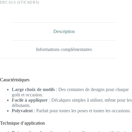
DECALS (STICKERS)
A1560
-
COULEUR)
+
12
water
Description
decals
surprise
Informations complémentaires
Caractéristiques
Large choix de motifs
: Des centaines de designs pour chaque
goût et occasion.
Facile à appliquer
: Décalques simples à utiliser, même pour les
débutants.
Polyvalent
: Parfait pour toutes les poses et toutes les occasions.
Technique d’application