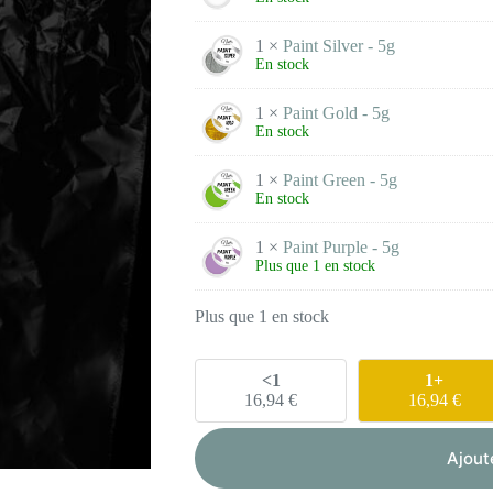
1 ×
Paint Silver - 5g
En stock
1 ×
Paint Gold - 5g
En stock
1 ×
Paint Green - 5g
En stock
1 ×
Paint Purple - 5g
Plus que 1 en stock
Plus que 1 en stock
<1
1+
16,94
€
16,94
€
Ajout