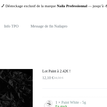
age exclusif de la marque
Naila Professionnal
— jusqu’à
-90%
sur les
Info TPO
Message de fin Nailapro
Lot Paint à 2.42€ !
12,10
€
34,50
€
Le
Le
prix
prix
initial
actuel
était :
est :
34,50 €.
12,10 €.
1 ×
Paint White - 5g
En stock