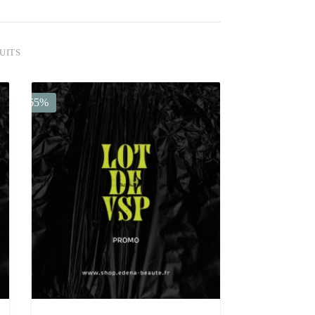
UITS
-65%