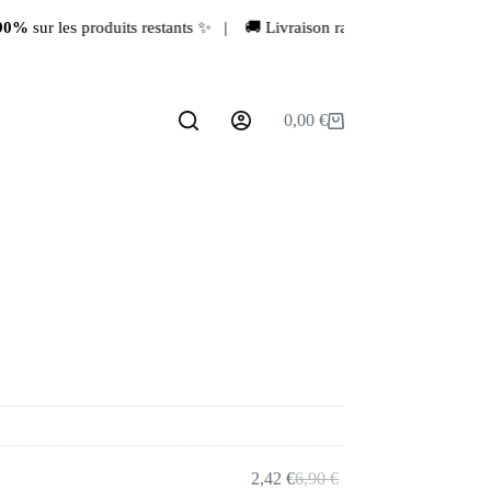
 produits restants ✨ | 🚚 Livraison rapide depuis la France 🇫🇷 | 💖
0,00
€
Panier
d’achat
2,42
€
6,90
€
Le
Le