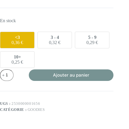
En stock
<3
3 - 4
5 - 9
0,36
€
0,32
€
0,29
€
10+
0,25
€
quantité
Ajouter au panier
de
Gobelet
"NailaPro"
réutilisable
UGS :
2530000001656
CATÉGORIE :
GOODIES