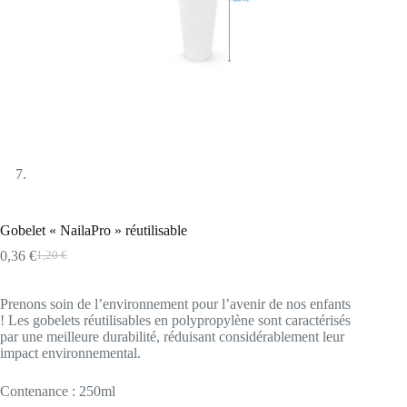
Gobelet « NailaPro » réutilisable
0,36
€
1,20
€
Le
Le
prix
prix
initial
actuel
Prenons soin de l’environnement pour l’avenir de nos enfants
était :
est :
! Les gobelets réutilisables en polypropylène sont caractérisés
1,20 €.
0,36 €.
par une meilleure durabilité, réduisant considérablement leur
impact environnemental.
Contenance : 250ml