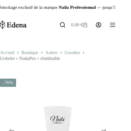
Passer
ge exclusif de la marque
Naila Professionnal
— jusqu’à
-90%
sur les 
au
contenu
0,00
€
Panier
d’achat
Accueil
Boutique
Autres
Goodies
Gobelet « NailaPro » réutilisable
-70%