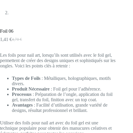
Foil 06
1,41
€
4,70
€
Le
Le
prix
prix
initial
actuel
Les foils pour nail art, lorsqu’ils sont utilisés avec le foil gel,
était :
est :
permettent de créer des designs uniques et sophistiqués sur les
4,70 €.
1,41 €.
ongles. Voici les points clés à retenir :
Types de Foils
: Métalliques, holographiques, motifs
divers.
Produit Nécessaire
: Foil gel pour l’adhérence.
Processus
: Préparation de l’ongle, application du foil
gel, transfert du foil, finition avec un top coat.
Avantages
: Facilité d’utilisation, grande variété de
designs, résultat professionnel et brillant.
Utiliser des foils pour nail art avec du foil gel est une
technique populaire pour obtenir des manucures créatives et