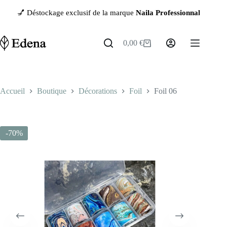
Passer
 Déstockage exclusif de la marque
Naila Professionnal
— jusqu’à
-9
au
contenu
0,00
€
Panier
d’achat
Accueil
Boutique
Décorations
Foil
Foil 06
-70%