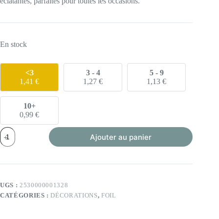
éclatantes, parfaites pour toutes les occasions.
En stock
<3
3 - 4
5 - 9
1,41
€
1,27
€
1,13
€
10+
0,99
€
quantité
Ajouter au panier
de
Foil
06
UGS :
2530000001328
CATÉGORIES :
DÉCORATIONS
,
FOIL