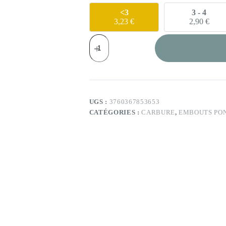
<3
3 - 4
3,23
€
2,90
€
quantité
de
Embout
carbure
406
UGS :
3760367853653
CATÉGORIES :
CARBURE
,
EMBOUTS PO