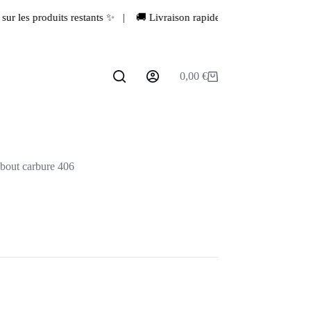
stants ✨ | 🚚 Livraison rapide depuis la France 🇫🇷 | 💖 Dernière ch
0,00
€
Panier
d’achat
out carbure 406