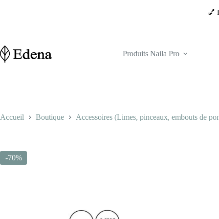
Passer
💅 Déstockage exclusi
au
contenu
Produits Naila Pro
Accueil
Boutique
Accessoires (Limes, pinceaux, embouts de ponc
-70%