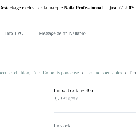
f de la marque
Naila Professionnal
— jusqu’à
-90%
sur les produits re
Info TPO
Message de fin Nailapro
euse, chablon,...)
Embouts ponceuse
Les indispensables
Emb
Embout carbure 406
3,23
€
10,75
€
Le
Le
prix
prix
initial
actuel
était :
est :
10,75 €.
3,23 €.
En stock