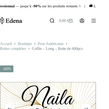
Passer
duits restants ✨ | 🚚 Livraison rapide depuis la France 🇫🇷 | 💖 Der
au
contenu
0,00
€
Panier
d’achat
Accueil
Boutique
Pose Américaine
Boites complètes
Coffin – Long – Boite de 600pcs
-60%