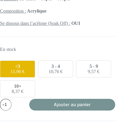
Composition :
Acrylique
Se dissous dans l’acétone (Soak Off)
:
OUI
En stock
<3
3 - 4
5 - 9
11,96
€
10,76
€
9,57
€
10+
8,37
€
quantité
Ajouter au panier
de
Coffin
-
Long
-
Boite