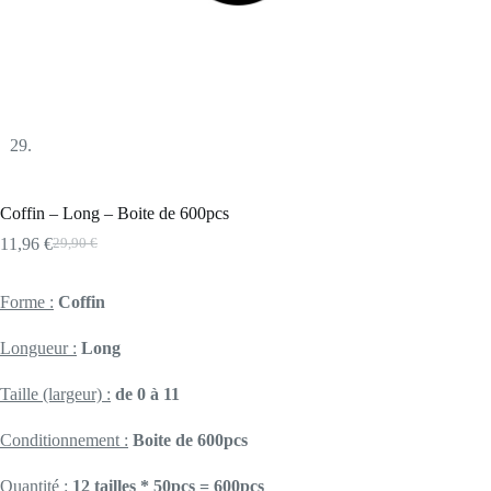
Coffin – Long – Boite de 600pcs
11,96
€
29,90
€
Le
Le
prix
prix
initial
actuel
Forme :
Coffin
était :
est :
29,90 €.
11,96 €.
Longueur :
Long
Taille (largeur) :
de 0 à 11
Conditionnement :
Boite de 600pcs
Quantité :
12 tailles * 50pcs = 600pcs