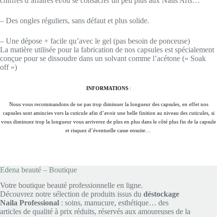
chiffres d’affaires et/ou se consacrer un peu plus aux Nails Arts…
– Des ongles réguliers, sans défaut et plus solide.
– Une dépose + facile qu’avec le gel (pas besoin de ponceuse)
La matière utilisée pour la fabrication de nos capsules est spécialement
conçue pour se dissoudre dans un solvant comme l’acétone (« Soak
off »)
INFORMATIONS
:
Nous vous recommandons de ne pas trop diminuer la longueur des capsules, en effet nos
capsules sont amincies vers la cuticule afin d’avoir une belle finition au niveau des cuticules, si
vous diminuez trop la longueur vous arriverez de plus en plus dans le côté plus fin de la capsule
et risquez d’éventuelle casse ensuite…
Edena beauté – Boutique
Votre boutique beauté professionnelle en ligne.
Découvrez notre sélection de produits issus du
déstockage
Naila Professional
: soins, manucure, esthétique… des
articles de qualité à prix réduits, réservés aux amoureuses de la