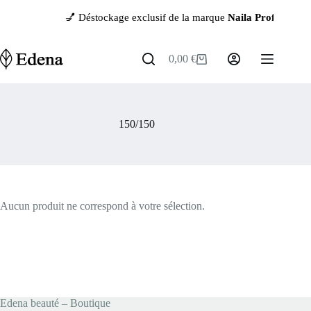
Passer
💅 Déstockage exclusif de la marque
Naila Professionna
au
contenu
0,00
€
Panier
d’achat
150/150
Aucun produit ne correspond à votre sélection.
Edena beauté – Boutique