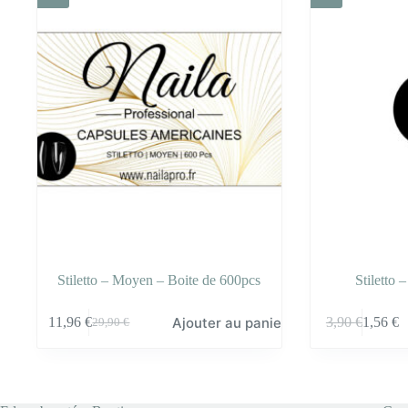
Stiletto – Moyen – Boite de 600pcs
Stiletto
Ce
Ajouter au panier
11,96
€
3,90
€
1,56
€
29,90
€
produit
Le
Le
a
prix
prix
plusieurs
initial
actuel
variations.
était :
est :
Les
29,90 €.
11,96 €.
options