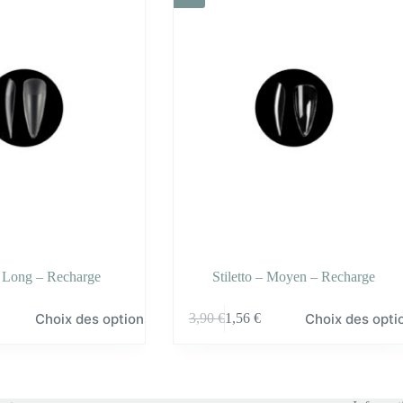
 – Long – Recharge
Stiletto – Moyen – Recharge
Ce
Choix des options
Choix des opti
3,90
€
1,56
€
produit
a
plusieurs
variations.
Les
options