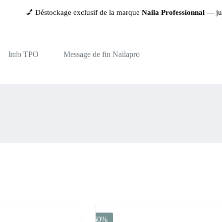
💅 Déstockage exclusif de la marque
Naila Professionnal
— jusqu
Info TPO
Message de fin Nailapro
-60%