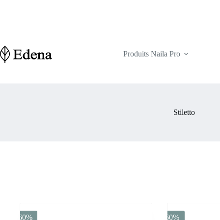
Passer
au
contenu
Produits Naila Pro
Stiletto
-60%
-60%