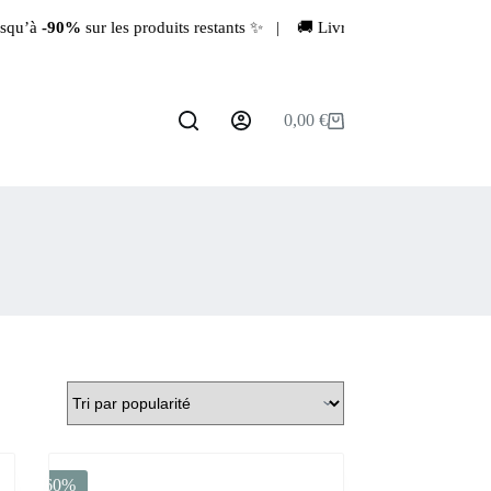
’à
-90%
sur les produits restants ✨ | 🚚 Livraison rapide depuis la F
0,00
€
Panier
d’achat
-60%