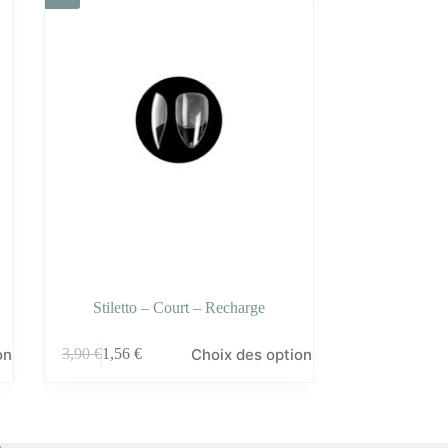
Stiletto – Court – Recharge
Ce
ons
Choix des options
3,90
€
1,56
€
produit
a
plusieurs
variations.
Les
options