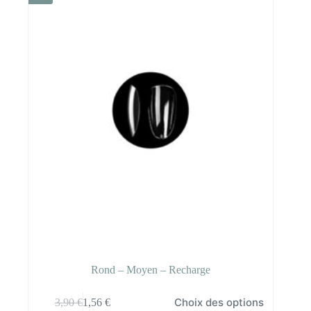
29,90 €.
11,96 €.
Rond – Moyen – Recharge
Ce
Choix des options
3,90
€
1,56
€
produit