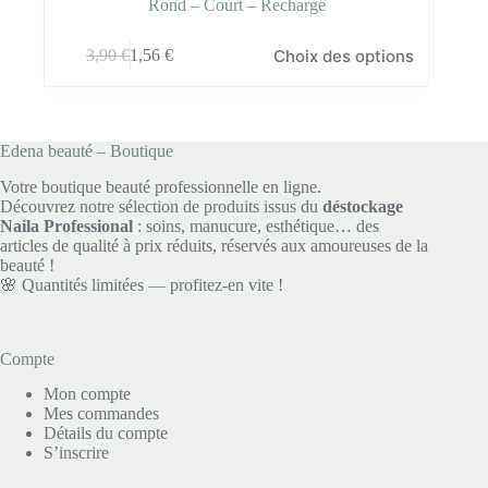
Rond – Court – Recharge
Ce
Choix des options
3,90
€
1,56
€
produit
a
plusieurs
variations.
Les
Edena beauté – Boutique
options
peuvent
Votre boutique beauté professionnelle en ligne.
être
Découvrez notre sélection de produits issus du
déstockage
choisies
Naila Professional
: soins, manucure, esthétique… des
sur
articles de qualité à prix réduits, réservés aux amoureuses de la
la
beauté !
page
🌸 Quantités limitées — profitez-en vite !
du
produit
Compte
Mon compte
Mes commandes
Détails du compte
S’inscrire