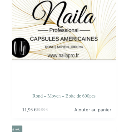
Rond – Moyen – Boite de 600pcs
Ajouter au panier
11,96
€
29,90
€
Le
Le
prix
prix
initial
actuel
était :
est :
-60%