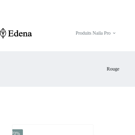
Passer
au
contenu
Produits Naila Pro
Rouge
-70%