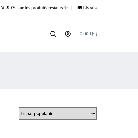
90%
sur les produits restants ✨ | 🚚 Livraison rapide depuis la Franc
0,00
€
Panier
d’achat