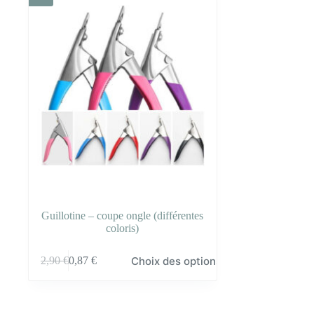
Guillotine – coupe ongle (différentes
coloris)
Ce
Choix des options
2,90
€
0,87
€
produit
a
plusieurs
variations.
Les