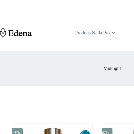
Passer
au
contenu
Produits Naila Pro
Midnight
-50%
-50%