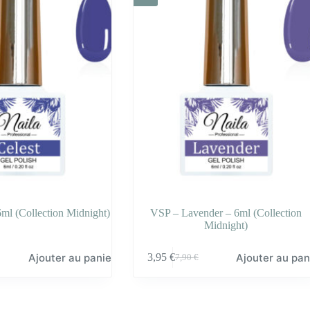
6ml (Collection Midnight)
VSP – Lavender – 6ml (Collection
Midnight)
Ajouter au panier
Ajouter au pan
3,95
€
7,90
€
Le
Le
prix
prix
initial
actuel
était :
est :