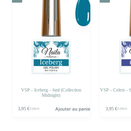
VSP – Iceberg – 6ml (Collection
VSP – Celest – 
Midnight)
Ajouter au panier
3,95
€
3,95
€
7,90
€
7,90
€
Le
Le
Le
Le
prix
prix
prix
prix
initial
actuel
initial
actuel
était :
est :
était :
est :