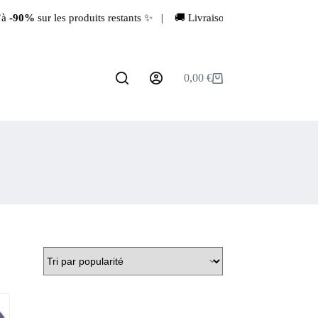
0%
sur les produits restants ✨ | 🚚 Livraison rapide depuis la France
0,00
€
Panier
d’achat