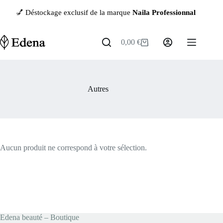
Passer
💅 Déstockage exclusif de la marque
Naila Professionnal
— jusqu
au
contenu
0,00
€
Panier
d’achat
Autres
Aucun produit ne correspond à votre sélection.
Edena beauté – Boutique