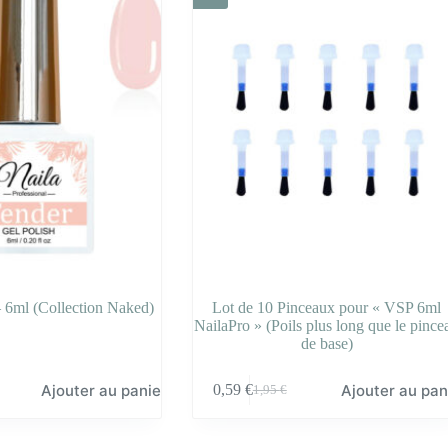
 6ml (Collection Naked)
Lot de 10 Pinceaux pour « VSP 6ml
NailaPro » (Poils plus long que le pince
de base)
Ajouter au panier
Ajouter au pan
0,59
€
1,95
€
Le
Le
prix
prix
initial
actuel