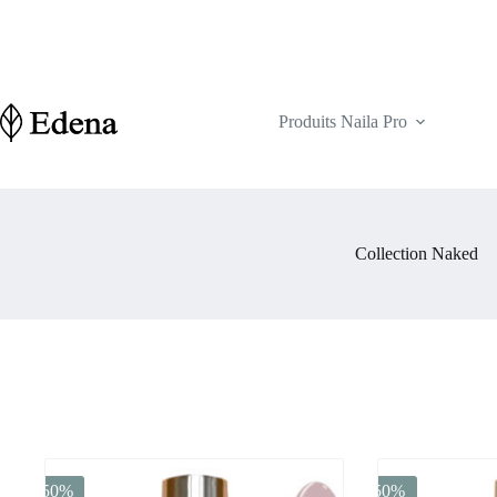
Passer
au
contenu
Produits Naila Pro
Collection Naked
-50%
-50%