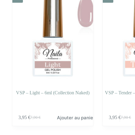
VSP – Light – 6ml (Collection Naked)
VSP – Tender –
Ajouter au panier
3,95
€
3,95
€
7,90
€
7,90
€
Le
Le
Le
Le
prix
prix
prix
prix
initial
actuel
initial
actuel