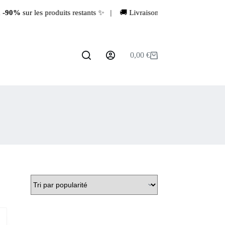
0%
sur les produits restants ✨ | 🚚 Livraison rapide depuis la France
0,00
€
Panier
d’achat