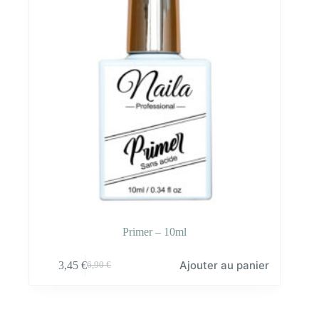
Primer – 10ml
Ajouter au panier
3,45
€
6,90
€
Le
Le
prix
prix
initial
actuel
était :
est :