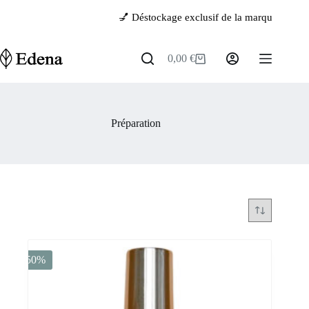
Passer
💅 Déstockage exclusif de la marque
Naila Pr
au
contenu
0,00
€
Panier
d’achat
Préparation
-50%