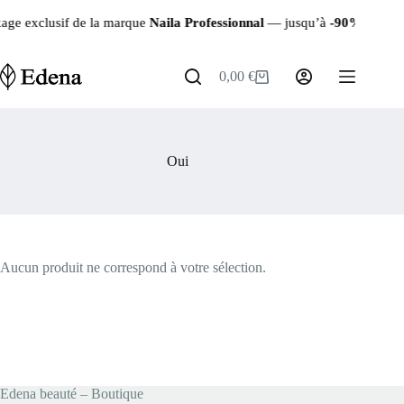
Passer
ge exclusif de la marque
Naila Professionnal
— jusqu’à
-90%
sur les 
au
contenu
0,00
€
Panier
d’achat
Oui
Aucun produit ne correspond à votre sélection.
Edena beauté – Boutique